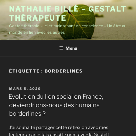
Aller
NATHALIE BILLÉ – GESTALT
au
THÉRAPEUTE
contenu
principal
Gestalt thérapie – Ici et maintenant en conscience – Un être au
monde en lien avec les autres
Menu
ÉTIQUETTE :
BORDERLINES
PUBLIÉ
MARS 5, 2020
LE
Evolution du lien social en France,
deviendrions-nous des humains
borderlines ?
J’ai souhaité partager cette réflexion avec mes
lecteurs
, car je fais aussi le pont avec la Gestalt