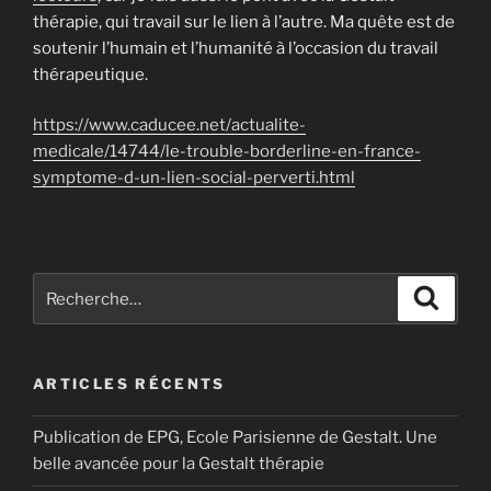
thérapie, qui travail sur le lien à l’autre. Ma quête est de
soutenir l’humain et l’humanité à l’occasion du travail
thérapeutique.
https://www.caducee.net/actualite-
medicale/14744/le-trouble-borderline-en-france-
symptome-d-un-lien-social-perverti.html
Recherche
Reche
pour
:
ARTICLES RÉCENTS
Publication de EPG, Ecole Parisienne de Gestalt. Une
belle avancée pour la Gestalt thérapie