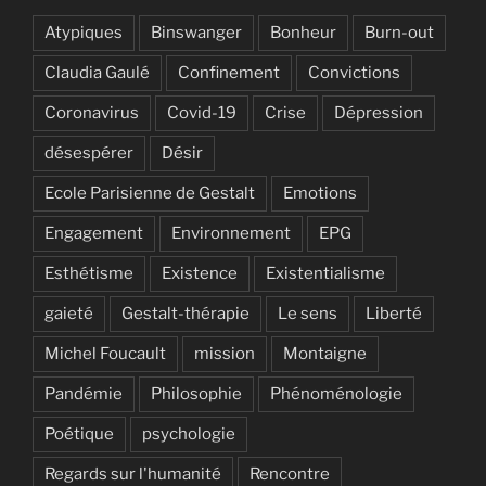
Atypiques
Binswanger
Bonheur
Burn-out
Claudia Gaulé
Confinement
Convictions
Coronavirus
Covid-19
Crise
Dépression
désespérer
Désir
Ecole Parisienne de Gestalt
Emotions
Engagement
Environnement
EPG
Esthétisme
Existence
Existentialisme
gaieté
Gestalt-thérapie
Le sens
Liberté
Michel Foucault
mission
Montaigne
Pandémie
Philosophie
Phénoménologie
Poétique
psychologie
Regards sur l'humanité
Rencontre