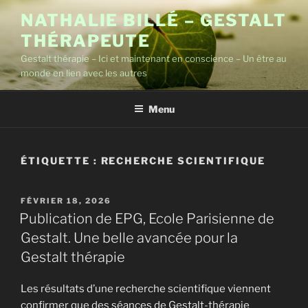
Aller
NATHALIE BILLÉ – GESTALT
au
THÉRAPEUTE
contenu
principal
Gestalt thérapie – Ici et maintenant en conscience – Un être au
monde en lien avec les autres
Menu
ÉTIQUETTE :
RECHERCHE SCIENTIFIQUE
PUBLIÉ
FÉVRIER 18, 2026
LE
Publication de EPG, Ecole Parisienne de
Gestalt. Une belle avancée pour la
Gestalt thérapie
Les résultats d’une recherche scientifique viennent
confirmer que des séances de Gestalt-thérapie