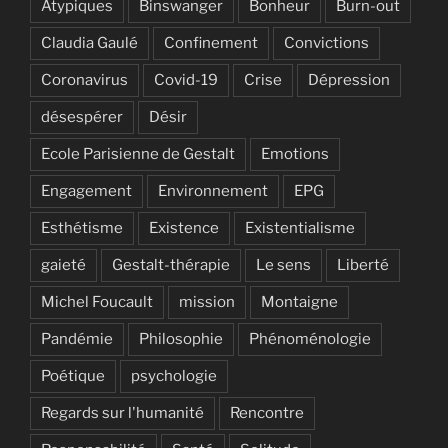
Atypiques
Binswanger
Bonheur
Burn-out
Claudia Gaulé
Confinement
Convictions
Coronavirus
Covid-19
Crise
Dépression
désespérer
Désir
Ecole Parisienne de Gestalt
Emotions
Engagement
Environnement
EPG
Esthétisme
Existence
Existentialisme
gaieté
Gestalt-thérapie
Le sens
Liberté
Michel Foucault
mission
Montaigne
Pandémie
Philosophie
Phénoménologie
Poétique
psychologie
Regards sur l'humanité
Rencontre