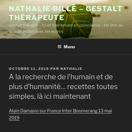
Aller
NATHALIE BILLÉ – GESTALT
au
THÉRAPEUTE
contenu
principal
Gestalt thérapie – Ici et maintenant en conscience – Un être au
monde en lien avec les autres
Menu
PUBLIÉ
OCTOBRE 11, 2019
PAR
NATHALIE
LE
A la recherche de l’humain et de
plus d’humanité… recettes toutes
simples, là ici maintenant
Alain Damasio sur France Inter Boomerang 13 mai
2019