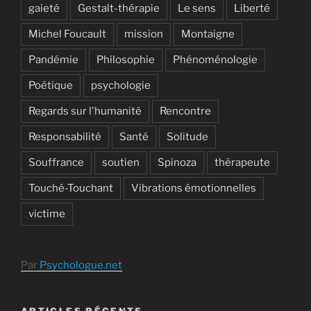
gaieté
Gestalt-thérapie
Le sens
Liberté
Michel Foucault
mission
Montaigne
Pandémie
Philosophie
Phénoménologie
Poétique
psychologie
Regards sur l'humanité
Rencontre
Responsabilité
Santé
Solitude
Souffrance
soutien
Spinoza
thérapeute
Touché-Touchant
Vibrations émotionnelles
victime
Par
Psychologue.net