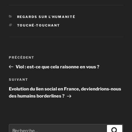
CATÉGORIES
REGARDS SUR L'HUMANITÉ
ÉTIQUETTES
TOUCHÉ-TOUCHANT
Navigation
PRÉCÉDENT
Article
de
précédent
Viol : est-ce que cela raisonne en vous ?
l’article
SUIVANT
Article
suivant
Evolution du lien social en France, deviendrions-nous
des humains borderlines ?
Recherche
Reche