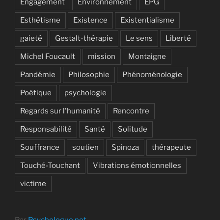
Engagement
Environnement
EPG
Esthétisme
Existence
Existentialisme
gaieté
Gestalt-thérapie
Le sens
Liberté
Michel Foucault
mission
Montaigne
Pandémie
Philosophie
Phénoménologie
Poétique
psychologie
Regards sur l'humanité
Rencontre
Responsabilité
Santé
Solitude
Souffrance
soutien
Spinoza
thérapeute
Touché-Touchant
Vibrations émotionnelles
victime
Par
Psychologue.net