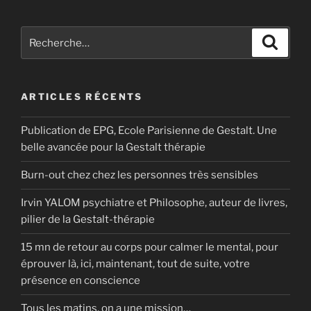
Recherche
Reche
pour
:
ARTICLES RÉCENTS
Publication de EPG, Ecole Parisienne de Gestalt. Une
belle avancée pour la Gestalt thérapie
Burn-out chez chez les personnes très sensibles
Irvin YALOM psychiatre et Philosophe, auteur de livres,
pilier de la Gestalt-thérapie
15 mn de retour au corps pour calmer le mental, pour
éprouver là, ici, maintenant, tout de suite, votre
présence en conscience
Tous les matins, on a une mission…