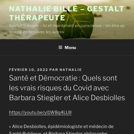
Aller
NATHALIE BILLÉ – GESTALT
au
THÉRAPEUTE
contenu
principal
Gestalt thérapie – Ici et maintenant en conscience – Un être au
monde en lien avec les autres
Menu
PUBLIÉ
FÉVRIER 10, 2022
PAR
NATHALIE
LE
Santé et Démocratie : Quels sont
les vrais risques du Covid avec
Barbara Stiegler et Alice Desbiolles
https://youtu.be/yl1W8q4LUII
« Alice Desbiolles, épidémiologiste et médecin de
Santé Publique, et Barbara Stiegler philosophe