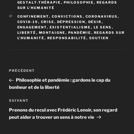
GESTALT-THÉRAPIE
,
PHILOSOPHIE
,
REGARDS
SUR L'HUMANITÉ
ÉTIQUETTES
CONFINEMENT
,
CONVICTIONS
,
CORONAVIRUS
,
COVID-19
,
CRISE
,
DÉPRESSION
,
DÉSIR
,
ENGAGEMENT
,
EXISTENTIALISME
,
LE SENS
,
LIBERTÉ
,
MONTAIGNE
,
PANDÉMIE
,
REGARDS SUR
L'HUMANITÉ
,
RESPONSABILITÉ
,
SOUTIEN
Navigation
PRÉCÉDENT
Article
de
précédent
Philosophie et pandémie : gardons le cap du
l’article
bonheur et de la liberté
SUIVANT
Article
suivant
Prenons du recul avec Frédéric Lenoir, son regard
peut aider a trouver un sens à notre vie