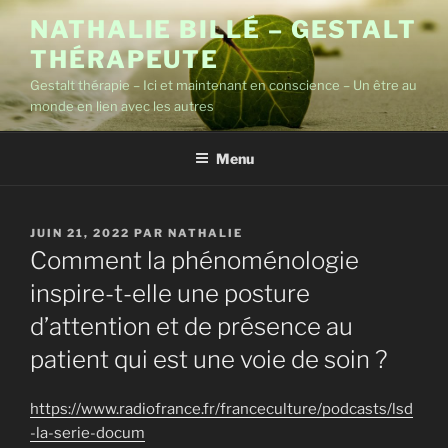
Aller
NATHALIE BILLÉ – GESTALT
au
THÉRAPEUTE
contenu
principal
Gestalt thérapie – Ici et maintenant en conscience – Un être au
monde en lien avec les autres
Menu
PUBLIÉ
JUIN 21, 2022
PAR
NATHALIE
LE
Comment la phénoménologie
inspire-t-elle une posture
d’attention et de présence au
patient qui est une voie de soin ?
https://www.radiofrance.fr/franceculture/podcasts/lsd
-la-serie-docum